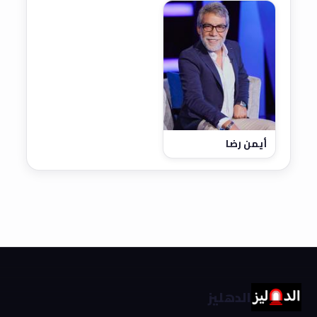
أيمن رضا
الدهليز