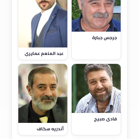
جرجس جبارة
عبد المنعم عمايري
فادي صبيح
أندريه سكاف