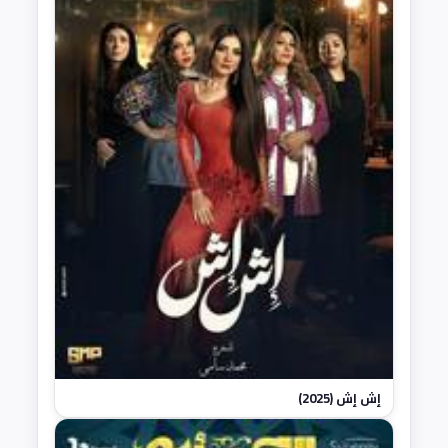
إش إش (2025)