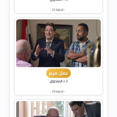
- الحلقة 23
عمل ميم
2 × الصندوق
- الحلقة 26