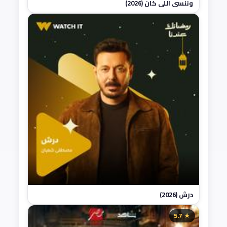
وننسي اللي كان (2026)
درش (2026)
★ 5.7