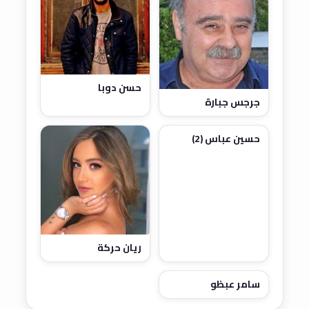
حسن دوبا
جرجس جبارة
حسين عباس (2)
ريان حركة
سامر عبظو