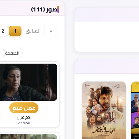
صور (111)
«
السابق
1
2
الصفحة
عمل ميم
لحم غزال
- الحلقة 12