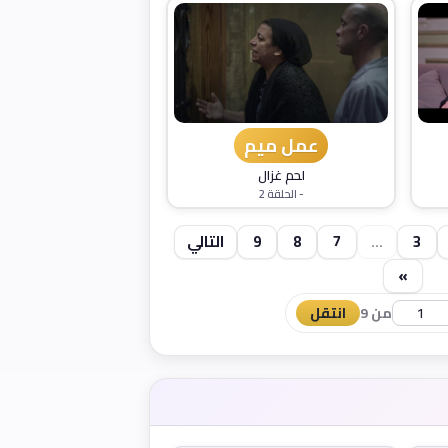
عمل ميم
لحم غزال
- الحلقة 2
3
...
7
8
9
التالي
»
من 9
انتقل