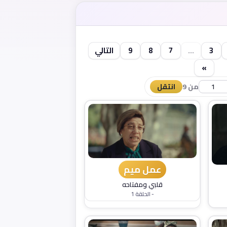
3
...
7
8
9
التالي
»
من 9
انتقل
عمل ميم
قلبي ومفتاحه
- الحلقة 1