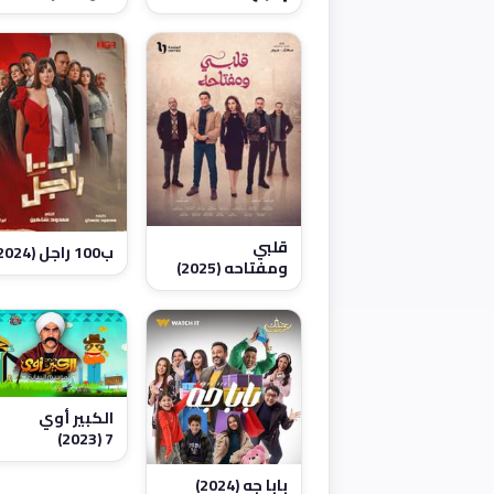
قلبي
ب100 راجل (2024)
ومفتاحه (2025)
الكبير أوي
7 (2023)
بابا جه (2024)