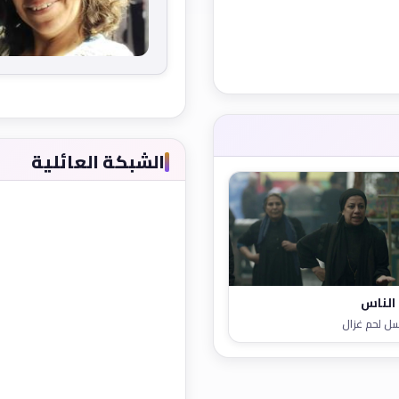
الشبكة العائلية
الناس
ل لحم غزال