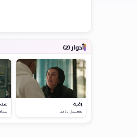
أدوار (2)
رقية
ست 
مسلسل بابا جه
مسلس