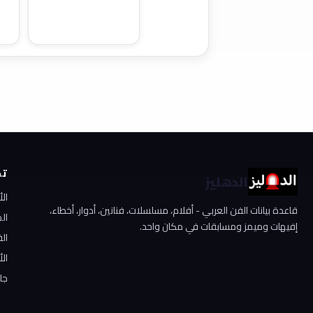
تص
الدهليز
ال
قاعدة بيانات الفن العربي - أفلام، مسلسلات، فنانين، أدوار، أخطاء،
ال
إفيهات وميمز ومسابقات في مكان واحد.
الف
الأ
جا