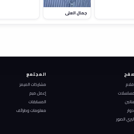
جمال العلي
فح
المجتمع
أفلام
مشاركات الميمز
مسلسلات
إعمل ميم
نانين
المسابقات
دوار
معلومات وطرائف
ليري الصور