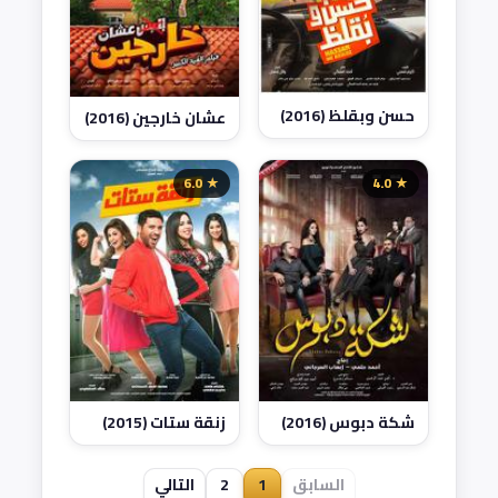
حسن وبقلظ (2016)
عشان خارجين (2016)
★ 6.0
★ 4.0
شكة دبوس (2016)
زنقة ستات (2015)
السابق
1
2
التالي