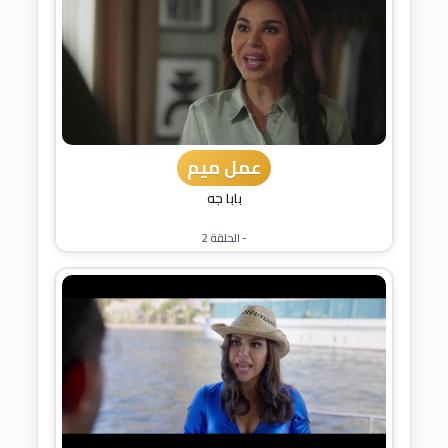
عمل ميم
بابا جه
- الحلقة 2