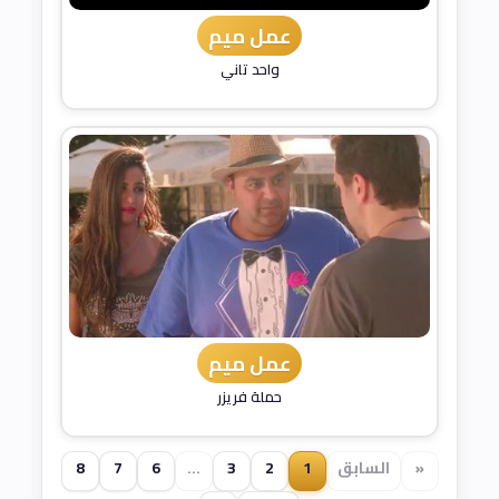
عمل ميم
واحد تاني
عمل ميم
حملة فريزر
«
السابق
1
2
3
...
6
7
8