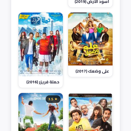
أسود الأرض (2019)
على وضعك (2017)
حملة فريزر (2016)
★ 3.5