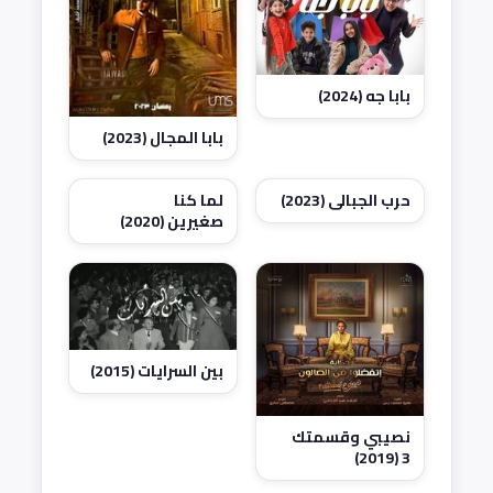
بابا جه (2024)
بابا المجال (2023)
حرب الجبالي (2023)
لما كنا
صغيرين (2020)
بين السرايات (2015)
نصيبي وقسمتك
3 (2019)