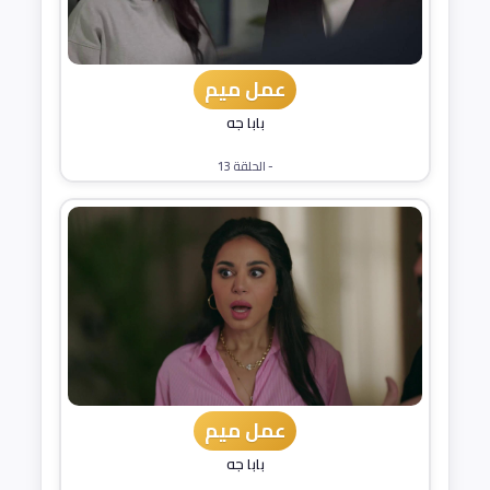
عمل ميم
بابا جه
- الحلقة 13
عمل ميم
بابا جه