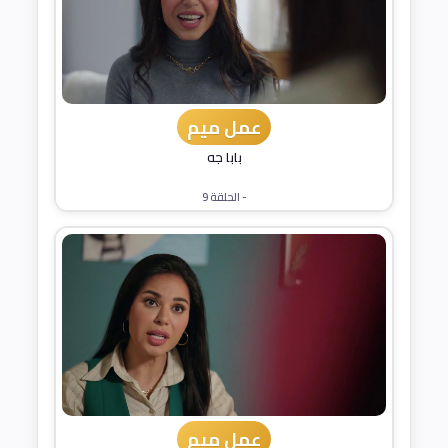
عمل ميم
بابا جه
- الحلقة 9
عمل ميم