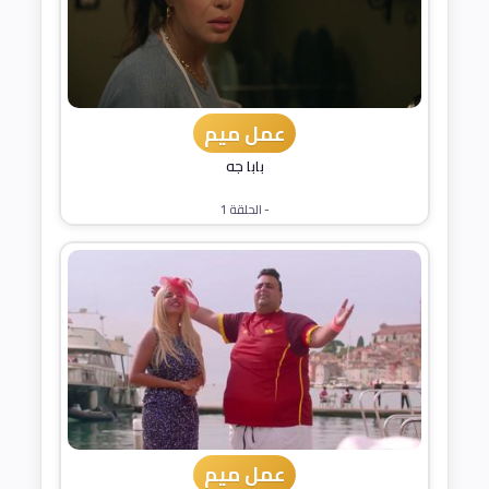
عمل ميم
بابا جه
- الحلقة 1
عمل ميم