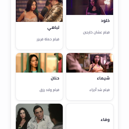
خلود
تباهي
فيلم عشان خارجين
فيلم حملة فريزر
شيماء
حنان
فيلم شد أجزاء
فيلم ولاد رزق
وفاء