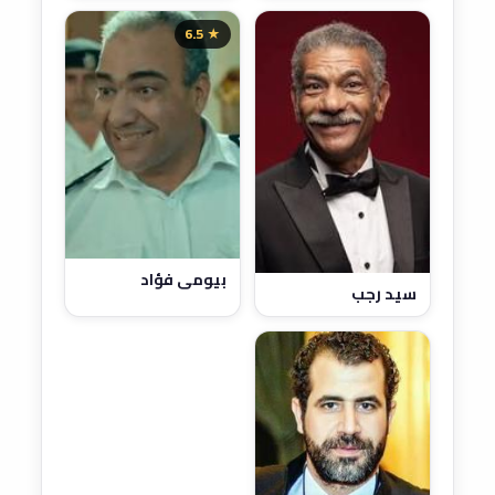
★ 6.5
بيومي فؤاد
سيد رجب