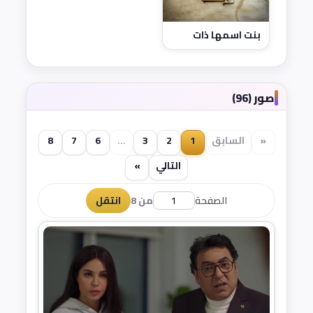
بنت اسمها ذات
صور (96)
«
السابق
1
2
3
...
6
7
8
التالي
»
الصفحة
من 8
انتقل