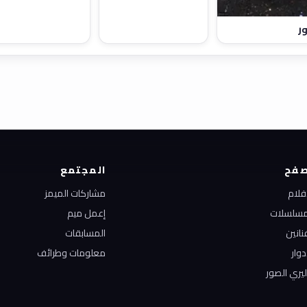
ر
فح
المجتمع
أفلام
مشاركات الميمز
مسلسلات
إعمل ميم
نانين
المسابقات
دوار
معلومات وطرائف
ليري الصور