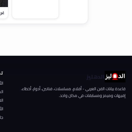
غرو
تص
الدهليز
ال
قاعدة بيانات الفن العربي - أفلام، مسلسلات، فنانين، أدوار، أخطاء،
ال
إفيهات وميمز ومسابقات في مكان واحد.
الف
الأ
جا