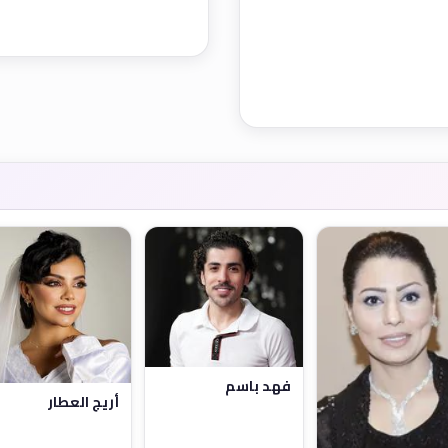
فهد باسم
أريج العطار