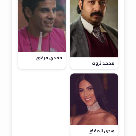
حمدي مرغني
محمد ثروت
هدى المفتي