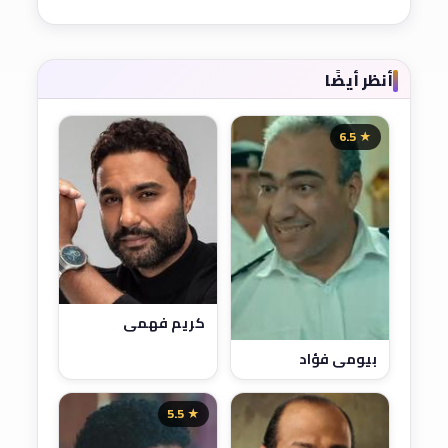
أنظر أيضًا
★ 6.5
كريم فهمي
بيومي فؤاد
★ 5.5