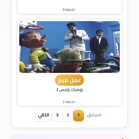
- الحلقة 8
عمل ميم
يوميات ونيس 2
- الحلقة 2
السابق
1
2
3
التالي