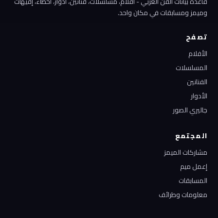
قاعدة بيانات الفن العربي - أفلام، مسلسلات، فنانين، أدوار، أخطاء، إفيهات
وميمز ومسابقات في مكان واحد.
تصفح
الأفلام
المسلسلات
الفنانين
الأدوار
جاليري الصور
المجتمع
مشاركات الميمز
إعمل ميم
المسابقات
معلومات وطرائف