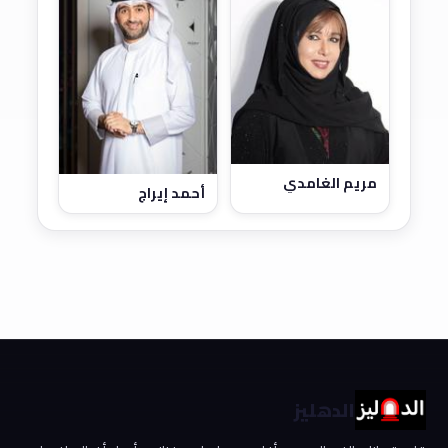
مريم الغامدي
أحمد إيراج
الدهليز