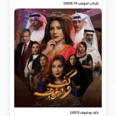
شباب البومب 10 (2022)
كف ودفوف (2021)