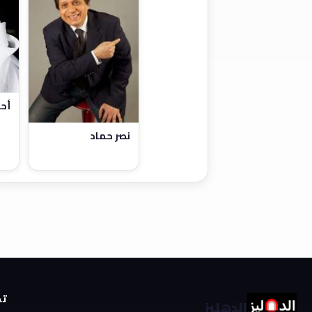
أح
نصر حماد
تص
الدهليز