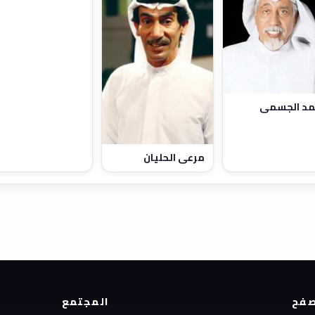
مد الجسمي
مرعي الحليان
فح
المجتمع