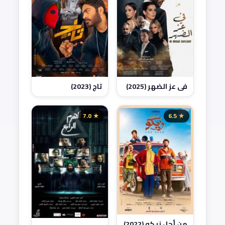
في عز الضهر (2025)
تاج (2023)
★ 7.0
★ 6.5
من أجل زيكو (2022)