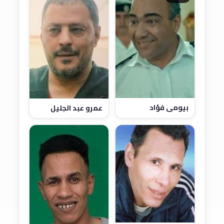
بيومي فؤاد
عمرو عبد الجليل