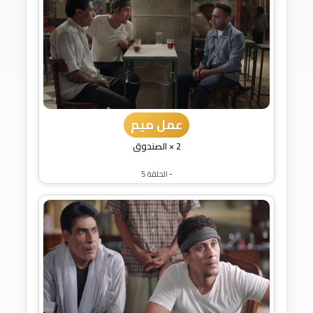
عمل ميم
2 × الصندوق
- الحلقة 5