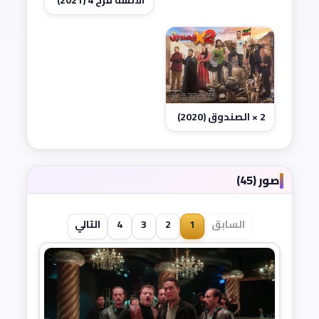
الآنسة فرح 4 (2021)
2 × الصندوق (2020)
صور (45)
السابق
1
2
3
4
التالي