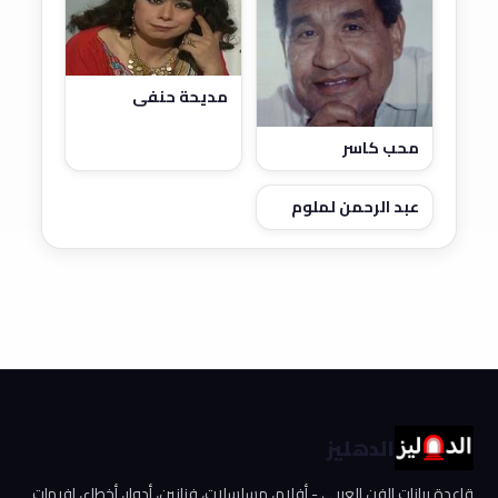
مديحة حنفي
محب كاسر
عبد الرحمن لملوم
الدهليز
قاعدة بيانات الفن العربي - أفلام، مسلسلات، فنانين، أدوار، أخطاء، إفيهات