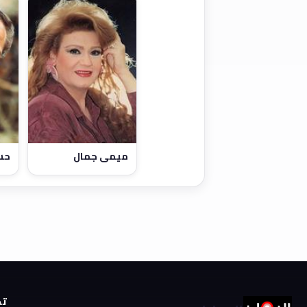
ميمي جمال
حس
تص