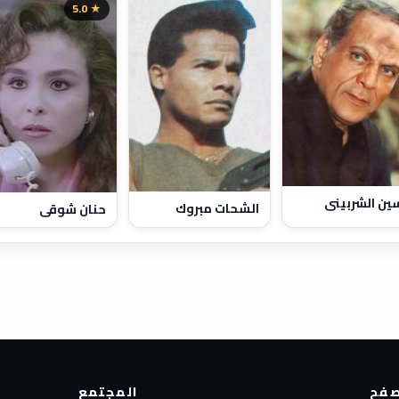
★ 5.0
ين الشربيني
الشحات مبروك
حنان شوقي
فح
المجتمع