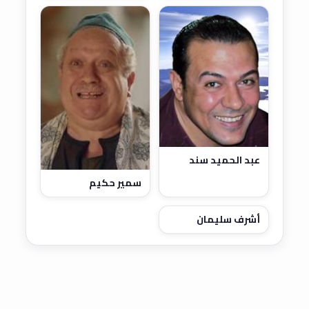
عبد الحميد سند
سمير حكيم
أشرف سليمان