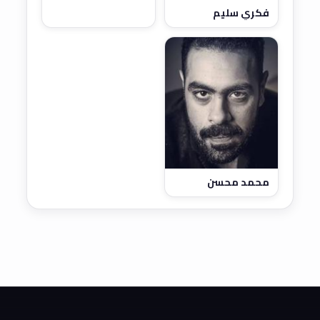
فكري سليم
محمد محسن