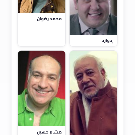
محمد رضوان
إدوارد
هشام حسين