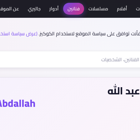
ت
أفلام
مسلسلات
فنانين
أدوار
جاليري
عن الموق
فأنت توافق على سياسة الموقع لاستخدام الكوكيز.
(عرض سياسة استخدا
بد الله
bdallah