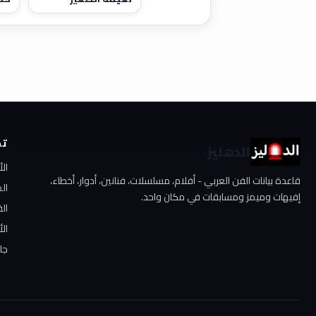
تص
الدهليز
ال
قاعدة بيانات الفن العربي - أفلام، مسلسلات، فنانين، أدوار، أخطاء،
ال
إفيهات وميمز ومسابقات في مكان واحد.
الف
الأ
جا