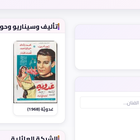
تأليف وسيناريو وحوار (
عَدويَّة (1968)
الشبكة العائلية