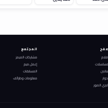
فح
المجتمع
أفلام
مشاركات الميمز
مسلسلات
إعمل ميم
نانين
المسابقات
دوار
معلومات وطرائف
ليري الصور