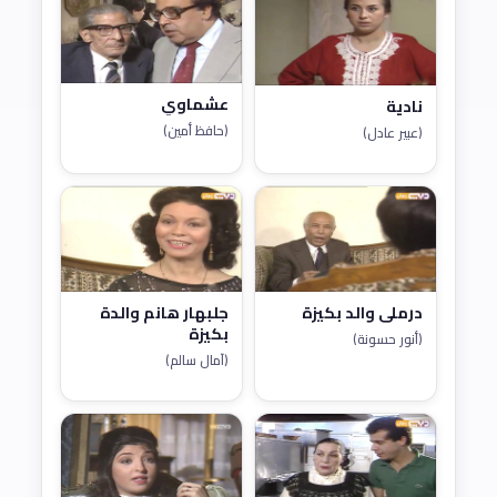
عشماوي
نادية
(حافظ أمين)
(عبير عادل)
درملي والد بكيزة
جلبهار هانم والدة
بكيزة
(أنور حسونة)
(آمال سالم)