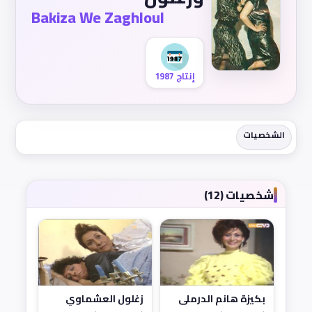
Bakiza We Zaghloul
إنتاج 1987
الشخصيات
شخصيات (12)
بكيزة هانم الدرملي
زغلول العشماوي