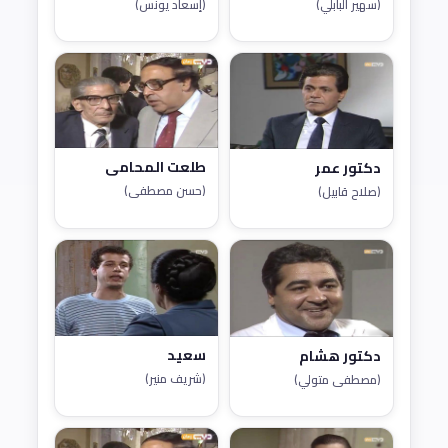
(سهير البابلي)
(إسعاد يونس)
طلعت المحامي
دكتور عمر
(حسن مصطفى)
(صلاح قابيل)
سعيد
دكتور هشام
(شريف منير)
(مصطفى متولي)