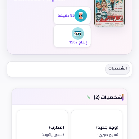
85 دقيقة
إنتاج 1962
الشخصيات
شخصيات (2)
(وجه جديد)
(مطرب)
(سهير صبري)
(حسين ياقوت)