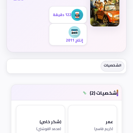
122 دقيقة
إنتاج 2011
الشخصيات
شخصيات (2)
عمر
(شكر خاص)
(كريم قاسم)
(محمد القوشتي)