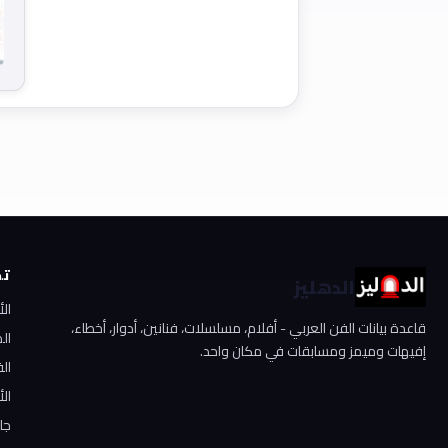
تص
الدهليز
ال
قاعدة بيانات الفن العربي - أفلام، مسلسلات، فنانين، أدوار، أخطاء،
ال
إفيهات وميمز ومسابقات في مكان واحد.
الف
الأ
جا