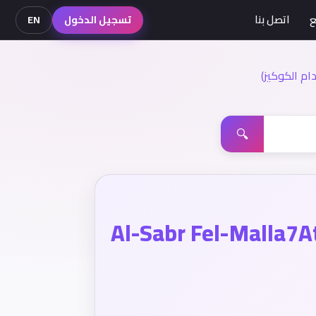
ع
اتصل بنا
تسجيل الدخول
EN
م الكوكيز)
🔍
Al-Sabr Fel-Malla7A