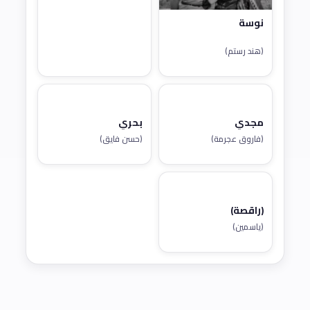
نوسة
(هند رستم)
مجدي
بحري
(فاروق عجرمة)
(حسن فايق)
(راقصة)
(ياسمين)