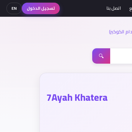
ع
اتصل بنا
تسجيل الدخول
EN
م الكوكيز)
🔍
7Ayah Khatera