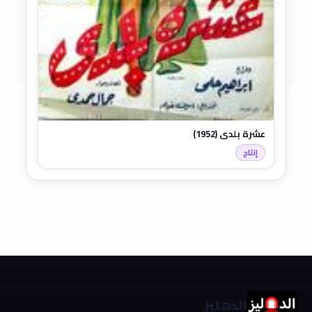
عشرة بلدي (1952)
إنتاج
الدهليز