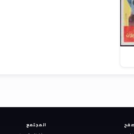
فح
المجتمع