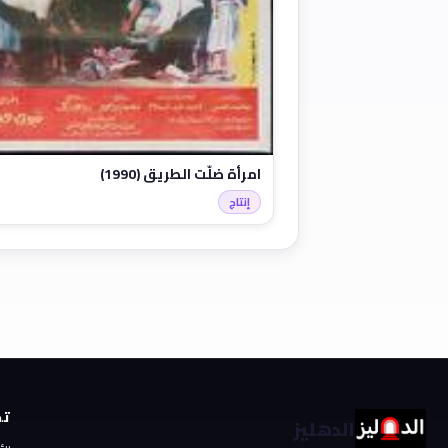
امرأة ضلَّت الطريق (1990)
إنتاج
تص
الدهليز