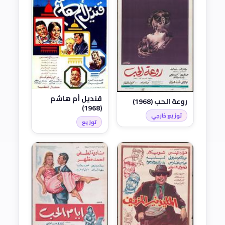
قنديل أم هاشم
روعة الحب (1968)
(1968)
توزيع خارجي
توزيع