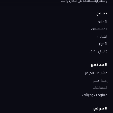
وميمز ومسابقات في مكان واحد.
تصفح
الأفلام
المسلسلات
الفنانين
الأدوار
جاليري الصور
المجتمع
مشاركات الميمز
إعمل ميم
المسابقات
معلومات وطرائف
الموقع