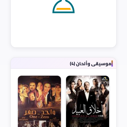
موسيقى وألحان (4)