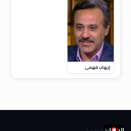
إيهاب فهمي
الدهليز