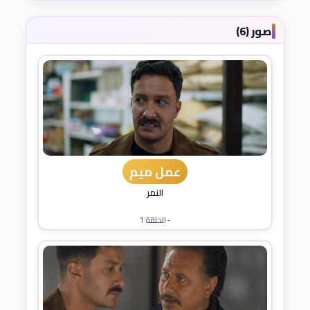
صور (6)
عمل ميم
النمر
- الحلقة 1