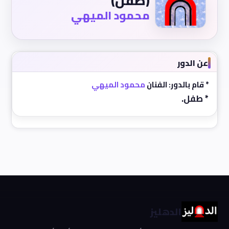
(طفل)
محمود الميهي
عن الدور
* قام بالدور: الفنان
محمود الميهي
* طفل.
الدهليز